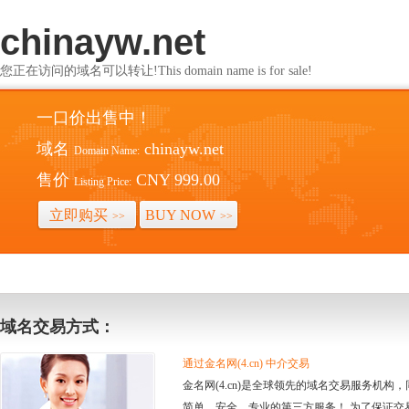
chinayw.net
您正在访问的域名可以转让!This domain name is for sale!
一口价出售中！
域名
chinayw.net
Domain Name:
售价
CNY 999.00
Listing Price:
立即购买
BUY NOW
>>
>>
域名交易方式：
通过金名网(4.cn) 中介交易
金名网(4.cn)是全球领先的域名交易服务机
简单、安全、专业的第三方服务！ 为了保证交