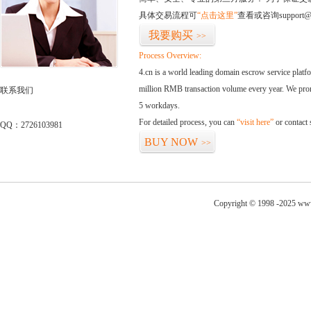
具体交易流程可
“点击这里”
查看或咨询support@
我要购买
>>
Process Overview:
4.cn is a world leading domain escrow service plat
million RMB transaction volume every year. We promi
联系我们
5 workdays.
For detailed process, you can
“visit here”
or contact
QQ：2726103981
BUY NOW
>>
Copyright © 1998 -2025 www